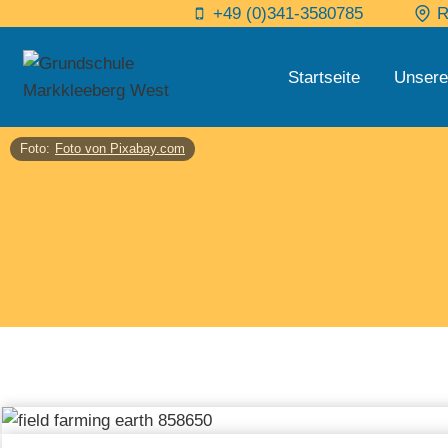
Zum
+49 (0)341-3580785
R
Inhalt
springen
Startseite
Unsere
Foto:
Foto von Pixabay.com