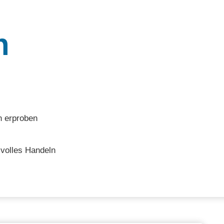
n
n erproben
volles Handeln